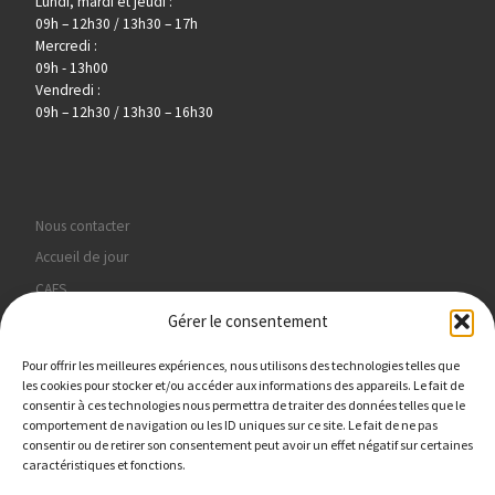
Lundi, mardi et jeudi :
09h – 12h30 / 13h30 – 17h
Mercredi :
09h - 13h00
Vendredi :
09h – 12h30 / 13h30 – 16h30
Nous contacter
Accueil de jour
CAFS
Gérer le consentement
Hébergement
PMO
Pour offrir les meilleures expériences, nous utilisons des technologies telles que
Politique de confidentialité
les cookies pour stocker et/ou accéder aux informations des appareils. Le fait de
consentir à ces technologies nous permettra de traiter des données telles que le
Politique de cookies (UE)
comportement de navigation ou les ID uniques sur ce site. Le fait de ne pas
consentir ou de retirer son consentement peut avoir un effet négatif sur certaines
Mentions légales
caractéristiques et fonctions.