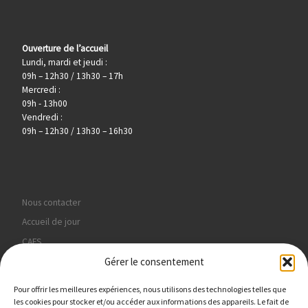
Ouverture de l’accueil
Lundi, mardi et jeudi :
09h – 12h30 / 13h30 – 17h
Mercredi :
09h - 13h00
Vendredi :
09h – 12h30 / 13h30 – 16h30
Nous contacter
Accueil de jour
CAFS
Gérer le consentement
Hébergement
PMO
Pour offrir les meilleures expériences, nous utilisons des technologies telles que
Politique de confidentialité
les cookies pour stocker et/ou accéder aux informations des appareils. Le fait de