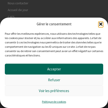
Nous contacter
Accueil de jour
CAFS
Gérer le consentement
Hébergement
PMO
Pour offrir les meilleures expériences, nous utilisons des technologies telles que
Politique de confidentialité
les cookies pour stocker et/ou accéder aux informations des appareils. Le fait de
consentir à ces technologies nous permettra de traiter des données telles que le
Politique de cookies (UE)
comportement de navigation ou les ID uniques sur ce site. Le fait de ne pas
Mentions légales
consentir ou de retirer son consentement peut avoir un effet négatif sur certaines
caractéristiques et fonctions.
Accepter
Refuser
© 2026
Ajoncs d'or
– Tous droits réservés
Propulsé par
WP
– Réalisé avec the
Thème Customizr
Voir les préférences
Politique de cookies