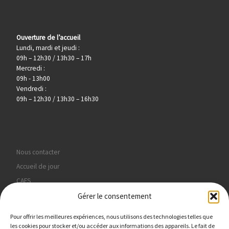
Ouverture de l’accueil
Lundi, mardi et jeudi :
09h – 12h30 / 13h30 – 17h
Mercredi :
09h - 13h00
Vendredi :
09h – 12h30 / 13h30 – 16h30
Nous contacter
Accueil de jour
CAFS
Hébergement
Gérer le consentement
PMO
Pour offrir les meilleures expériences, nous utilisons des technologies telles que
Politique de confidentialité
les cookies pour stocker et/ou accéder aux informations des appareils. Le fait de